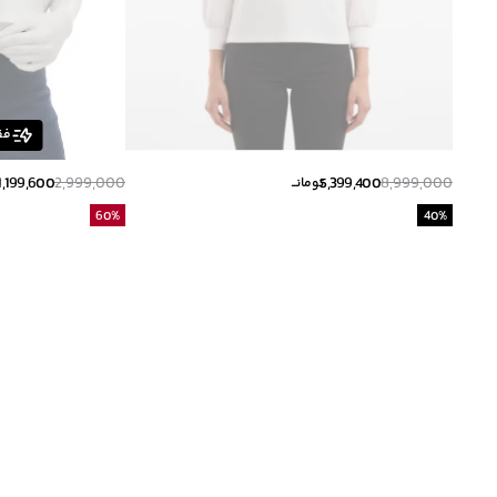
فق
1,199,600
2,999,000
5,399,400
8,999,000
تومانــ
ت
60
%
40
%