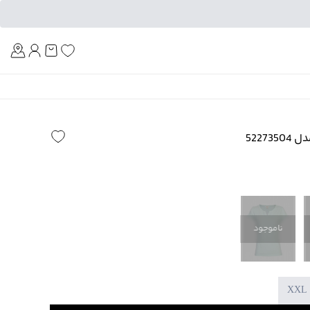
Am
5227
ناموجود
XXL