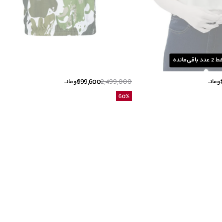
ط
2
عدد باقی‌مانده
999,600
2,499,000
ومانــ
تومانــ
60
%