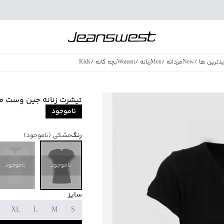
دترین ها
/
New
مردانه
/
Men
زنانه
/
Women
بچه گانه
/
Kids
فروش ویژه
/
azing Sales
تیشرت زنانه جین وست مدل 3504
ناموجود
رنگ
مشکی
(ناموجود)
ناموجود
ناموجود
سایز
XL
L
M
S