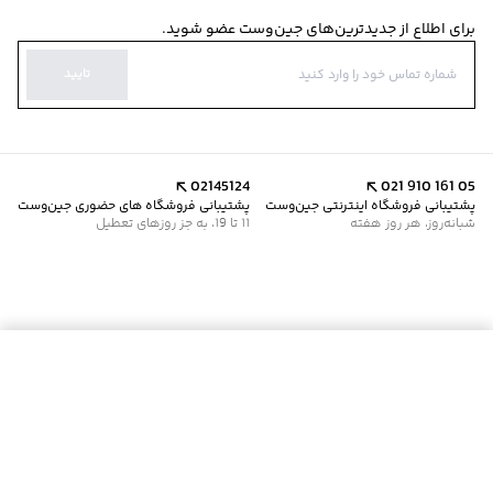
برای اطلاع از جدیدترین‌های جین‌وست عضو شوید.
تایید
02145124
021 910 161 05
پشتیبانی فروشگاه اینترنتی جین‌وست
پشتیبانی فروشگاه های حضوری جین‌وست
شبانه‌روز، هر روز هفته
11 تا 19، به جز روزهای تعطیل
موجود شد خبرم کن