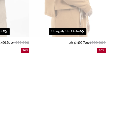
فقط
2
عدد باقی‌مانده
فق
1,499,700
4,999,000
1,499,700
4,999,000
تومانــ
ت
70
%
70
%