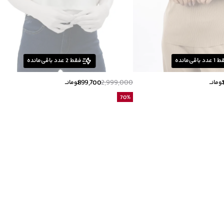
ط
1
عدد باقی‌مانده
فقط
2
عدد باقی‌مانده
899,700
2,999,000
ومانــ
تومانــ
70
%