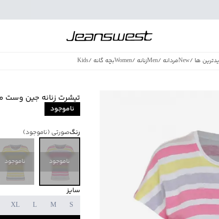
دترین ها
/
New
مردانه
/
Men
زنانه
/
Women
بچه گانه
/
Kids
فروش ویژه
/
azing Sales
تیشرت زنانه جین وست مدل 3526
ناموجود
رنگ
صورتی
(ناموجود)
ناموجود
ناموجود
سایز
XL
L
M
S