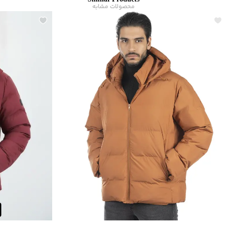
Similar Products
ماکزیمم دمای شستشو
:
30 درجه سانتی‌گراد
محصولات مشابه
مناسب برای فصول
:
سرد
سایر توضیحات
:
جنس پارچه 100% پنبه
برند
:
جوتی‌جینز
مناسب برای
:
آقايان
نوع جیب
:
عمودی
زیر گروه
:
کاپشن
شیوه‌برش
:
Comfort fit