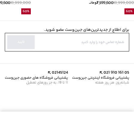
99,600
18,999,000
7,599,600
18,999,000
تومانــ
60
%
60
%
برای اطلاع از جدیدترین‌های جین‌وست عضو شوید.
تایید
02145124
021 910 161 05
پشتیبانی فروشگاه اینترنتی جین‌وست
پشتیبانی فروشگاه های حضوری جین‌وست
شبانه‌روز، هر روز هفته
11 تا 19، به جز روزهای تعطیل
افزودن به سبد خرید