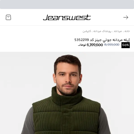
خانه
مردانه
پوشاک مردانه
کاپشن
ژيله مردانه جوتي جينز كد 53522119
6,399,600
15,999,000
%
60
تومانــ