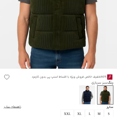
60%تخفیف خالص فروش ویژه با اقساط اسنپ پی بدون کارمزد
رنگ
سبز سربازی
سایز
راهنمای سایز
XXL
XL
L
M
S