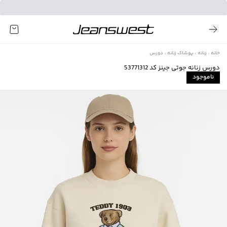
خانه
زنانه
پوشاک زنانه
دورس
دورس زنانه جوتی جینز کد 53771312
ناموجود