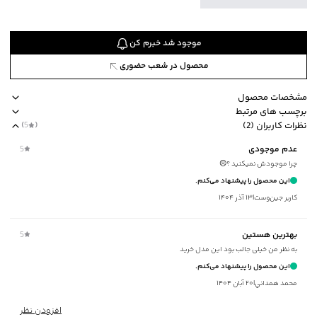
موجود شد خبرم کن
محصول در شعب حضوری
مشخصات محصول
برچسب های مرتبط
کد محصول
:
53771312J-8170-S
نظرات کاربران (2)
(
5
)
یقه
:
گرد
ضخامت متوسط
برند جوتي جينز
یقه گرد
loose fit
استایل loose fit آزاد
عدم موجودی
5
آستین
:
بلند
چرا موجودش نمیکنید ؟☹️
طرح
:
طرحدار
این محصول را پیشنهاد می‌کنم.
استایل
:
Loose Fit (آزاد)
کاربر جین‌وست
|
۱۳ آذر ۱۴۰۴
ضخامت
:
متوسط
نوع شستشو
:
دستی/ماشینی
بهترین هستین
5
نحوه شستشو
:
به صورت مجزا یا با رنگ‌های مشابه
به نظر من خیلی جالب بود این مدل خرید
ماکزیمم دمای شستشو
:
30 درجه سانتی‌گراد
این محصول را پیشنهاد می‌کنم.
ماکزیمم دمای اتوکشی
:
110 درجه سانتی‌گراد
محمد همداني
|
۲۰ آبان ۱۴۰۴
مناسب برای فصول
:
سرد
سایر توضیحات
:
توکرکی، جنس 65% نخ‌پنبه، 35% پلی‌استر
افزودن نظر