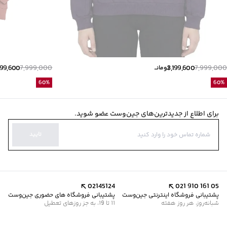
199,600
7,999,000
3,199,600
7,999,000
تومانــ
60
%
60
%
برای اطلاع از جدیدترین‌های جین‌وست عضو شوید.
تایید
02145124
021 910 161 05
پشتیبانی فروشگاه اینترنتی جین‌وست
پشتیبانی فروشگاه های حضوری جین‌وست
شبانه‌روز، هر روز هفته
11 تا 19، به جز روزهای تعطیل