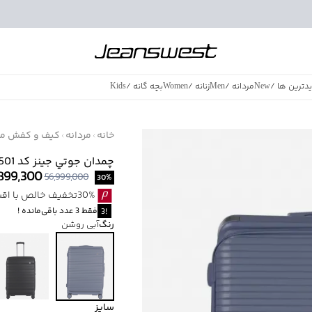
دترین ها
/
New
مردانه
/
Men
زنانه
/
Women
بچه گانه
/
Kids
فروش ویژه
/
azing Sales
خانه
مردانه
کیف و کفش مر
چمدان جوتي جينز كد 53954501
899,300
56,999,000
30
%
30%تخفیف خالص با اقساط اسنپ پی بدون کارمزد
فقط
3
عدد باقی‌مانده
!
3
!
رنگ
آبی روشن
سایز