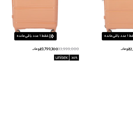
ط
1
عدد باقی‌مانده
فقط
1
عدد باقی‌مانده
23,799,300
33,999,000
22
تومانــ
تومانــ
30
%