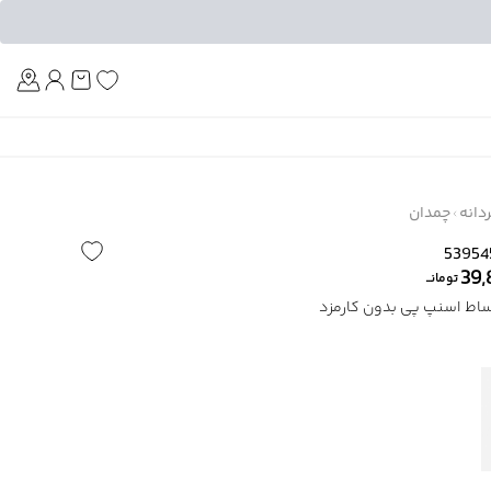
Am
دانه
چمدان
39,
تومانــ