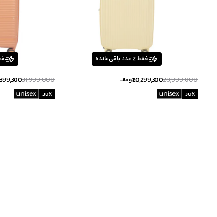
فقط
2
عدد باقی‌مانده
فق
,399,300
31,999,000
20,299,300
28,999,000
تومانــ
30
%
30
%