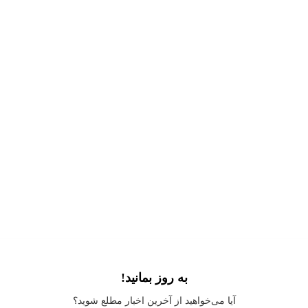
به روز بمانید!
Application error: a
client
-side exception has occurred while loading
آیا می‌خواهید از آخرین اخبار مطلع شوید؟