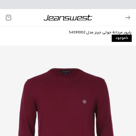
پلیور مردانه جوتی جینز مدل 54391002
ناموجود