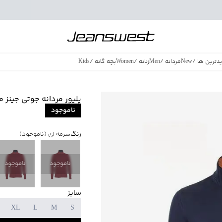
دترین ها
/
New
مردانه
/
Men
زنانه
/
Women
بچه گانه
/
Kids
فروش ویژه
/
azing Sales
پلیور مردانه جوتی جینز مدل 608
ناموجود
رنگ
سرمه ای
(ناموجود)
ناموجود
ناموجود
سایز
XL
L
M
S