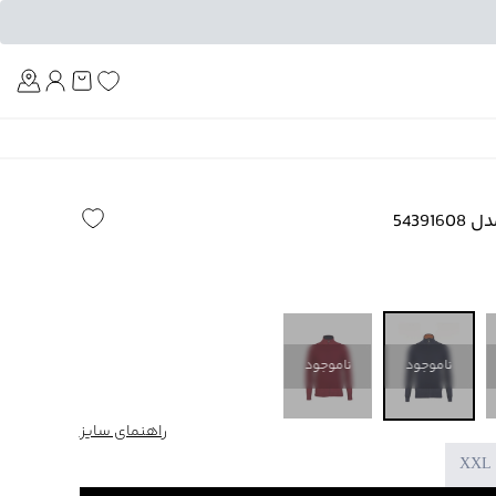
Am
54391
ناموجود
ناموجود
راهنمای سایز
XXL