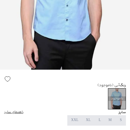
رنگ
آبی
(ناموجود)
ناموجود
سایز
راهنمای سایز
XXL
XL
L
M
S