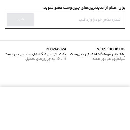
برای اطلاع از جدیدترین‌های جین‌وست عضو شوید.
تایید
02145124
021 910 161 05
پشتیبانی فروشگاه اینترنتی جین‌وست
پشتیبانی فروشگاه های حضوری جین‌وست
شبانه‌روز، هر روز هفته
11 تا 19، به جز روزهای تعطیل
موجود شد خبرم کن