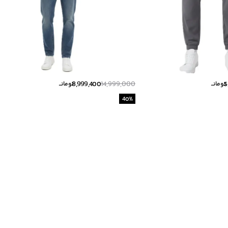
8,999,400
14,999,000
5
تومانــ
تومانــ
40
%