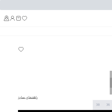
Am
راهنمای سایز
38
36