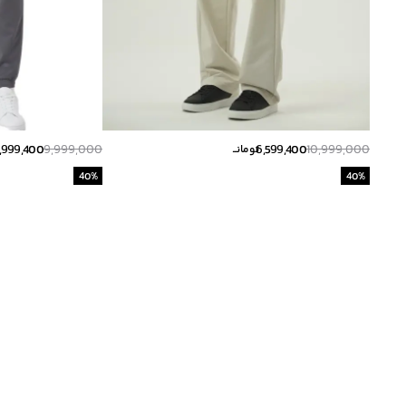
,999,400
9,999,000
6,599,400
10,999,000
تومانــ
40
%
40
%