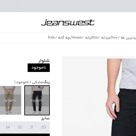
دترین ها
/
New
مردانه
/
Men
زنانه
/
Women
بچه گانه
/
Kids
فروش ویژه
/
azing Sales
شلوار
ناموجود
رنگ
مشکی
(ناموجود)
ناموجود
ناموجود
سایز
34
32
31
30