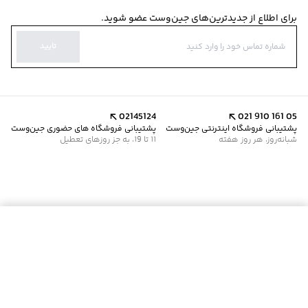
برای اطلاع از جدیدترین‌های جین‌وست عضو شوید.
تایید
02145124
021 910 161 05
پشتیبانی فروشگاه اینترنتی جین‌وست
پشتیبانی فروشگاه های حضوری جین‌وست
شبانه‌روز، هر روز هفته
11 تا 19، به جز روزهای تعطیل
موجود شد خبرم کن