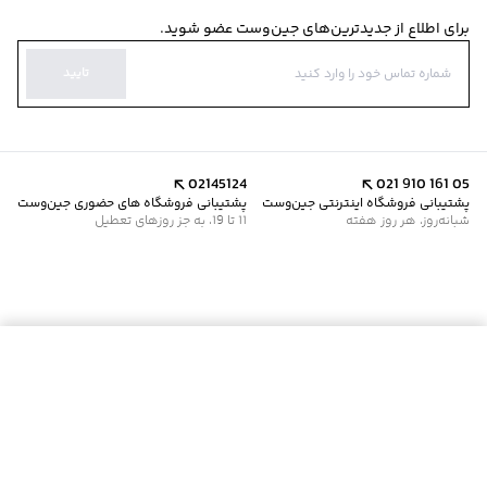
برای اطلاع از جدیدترین‌های جین‌وست عضو شوید.
تایید
02145124
021 910 161 05
پشتیبانی فروشگاه اینترنتی جین‌وست
پشتیبانی فروشگاه های حضوری جین‌وست
شبانه‌روز، هر روز هفته
11 تا 19، به جز روزهای تعطیل
موجود شد خبرم کن