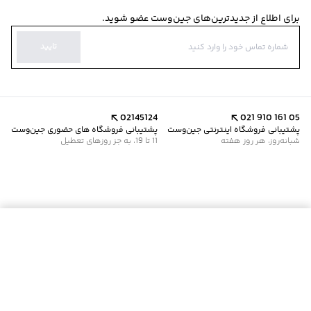
برای اطلاع از جدیدترین‌های جین‌وست عضو شوید.
تایید
02145124
021 910 161 05
پشتیبانی فروشگاه اینترنتی جین‌وست
پشتیبانی فروشگاه های حضوری جین‌وست
شبانه‌روز، هر روز هفته
11 تا 19، به جز روزهای تعطیل
موجود شد خبرم کن