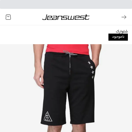
شلوارک
ناموجود