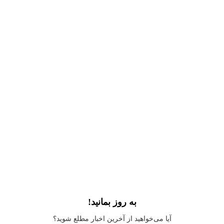
به روز بمانید!
Application error: a
client
-side exception has occurred while loading
آیا می‌خواهید از آخرین اخبار مطلع شوید؟