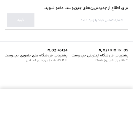
برای اطلاع از جدیدترین‌های جین‌وست عضو شوید.
تایید
02145124
021 910 161 05
پشتیبانی فروشگاه اینترنتی جین‌وست
پشتیبانی فروشگاه های حضوری جین‌وست
شبانه‌روز، هر روز هفته
11 تا 19، به جز روزهای تعطیل
موجود شد خبرم کن