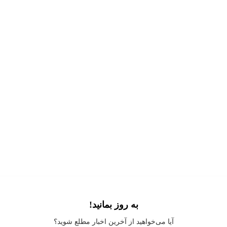
به روز بمانید!
Application error: a
client
-side exception has occurred while loading
آیا می‌خواهید از آخرین اخبار مطلع شوید؟