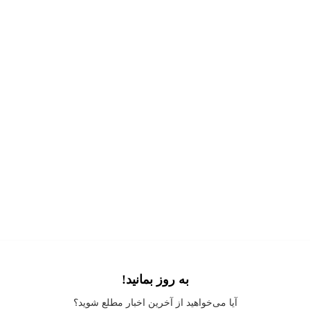
به روز بمانید!
Application error: a
client
-side exception has occurred while loading
آیا می‌خواهید از آخرین اخبار مطلع شوید؟