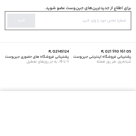
برای اطلاع از جدیدترین‌های جین‌وست عضو شوید.
تایید
02145124
021 910 161 05
پشتیبانی فروشگاه اینترنتی جین‌وست
پشتیبانی فروشگاه های حضوری جین‌وست
شبانه‌روز، هر روز هفته
11 تا 19، به جز روزهای تعطیل
موجود شد خبرم کن