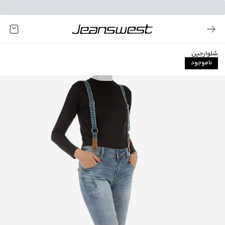
شلوارجین
ناموجود