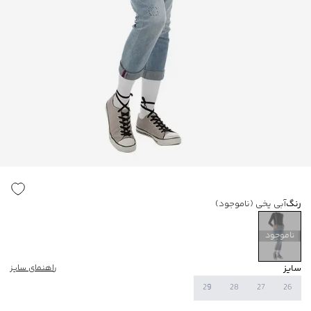
رنگ
آبی یخی
(ناموجود)
ناموجود
سایز
راهنمای سایز
29
28
27
26