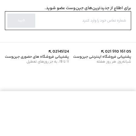
برای اطلاع از جدیدترین‌های جین‌وست عضو شوید.
تایید
02145124
021 910 161 05
پشتیبانی فروشگاه اینترنتی جین‌وست
پشتیبانی فروشگاه های حضوری جین‌وست
شبانه‌روز، هر روز هفته
11 تا 19، به جز روزهای تعطیل
موجود شد خبرم کن