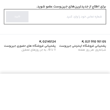
برای اطلاع از جدیدترین‌های جین‌وست عضو شوید.
تایید
02145124
021 910 161 05
پشتیبانی فروشگاه اینترنتی جین‌وست
پشتیبانی فروشگاه های حضوری جین‌وست
شبانه‌روز، هر روز هفته
11 تا 19، به جز روزهای تعطیل
موجود شد خبرم کن