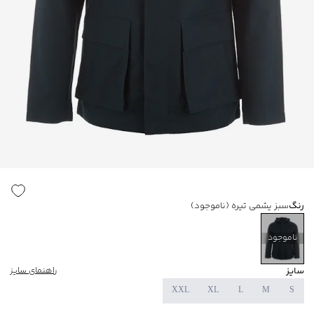
رنگ
سبز یشمی تیره
(ناموجود)
ناموجود
سایز
راهنمای سایز
XXL
XL
L
M
S