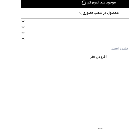
موجود شد خبرم کن
محصول در شعب حضوری
ه اسکی
بند دارد
کلاه دارد
زیپ دارد
دکمه دارد
نحوه شستشو مجزا
 نشده است.
افزودن نظر
می شود
ی
‌گراد
‌گراد