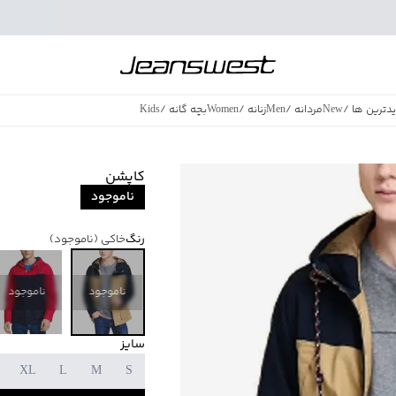
دترین ها
/
New
مردانه
/
Men
زنانه
/
Women
بچه گانه
/
Kids
فروش ویژه
/
azing Sales
کاپشن
ناموجود
رنگ
خاکی
(ناموجود)
ناموجود
ناموجود
سایز
XL
L
M
S