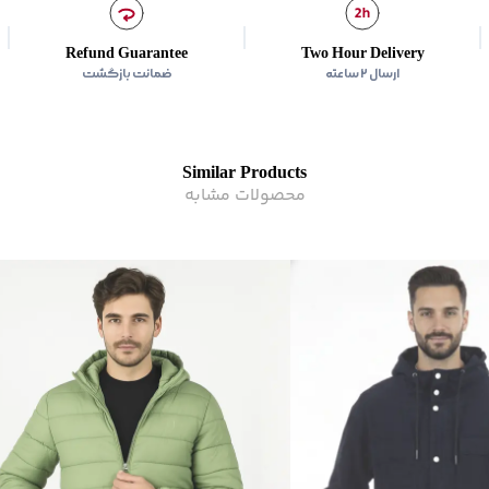
سایر توضیحات
:
از سفیدکنن
ترکیب
:
%65 پلی استر--35% نخ پنبه
Refund Guarantee
Two Hour Delivery
زیر گروه
:
کاپشن
ارسال ۲ ساعته
ضمانت بازگشت
Similar Products
محصولات مشابه