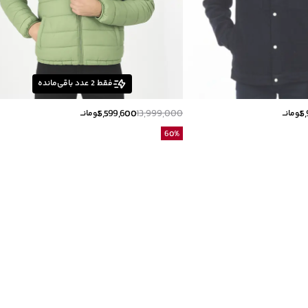
فقط
2
عدد باقی‌مانده
5,599,600
13,999,000
5
تومانــ
تومانــ
60
%