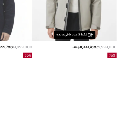
فقط
3
عدد باقی‌مانده
,999,700
19,999,000
8,999,700
29,999,000
تومانــ
70
%
70
%