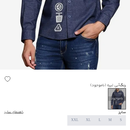
رنگ
آبی تیره
(ناموجود)
ناموجود
سایز
راهنمای سایز
XXL
XL
L
M
S