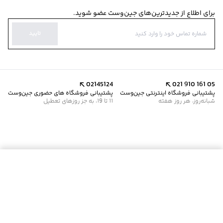
برای اطلاع از جدیدترین‌های جین‌وست عضو شوید.
تایید
02145124
021 910 161 05
پشتیبانی فروشگاه اینترنتی جین‌وست
پشتیبانی فروشگاه های حضوری جین‌وست
شبانه‌روز، هر روز هفته
11 تا 19، به جز روزهای تعطیل
موجود شد خبرم کن