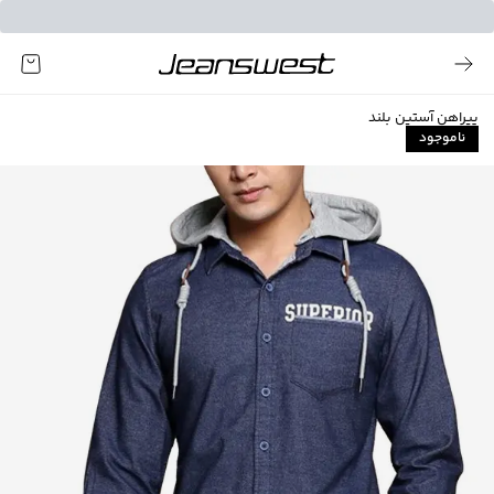
پیراهن آستین بلند
ناموجود