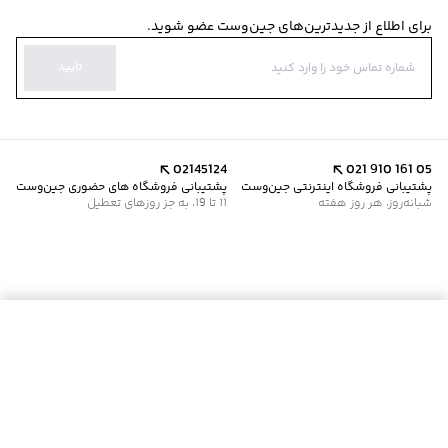
برای اطلاع از جدیدترین‌های جین‌وست عضو شوید.
تایید
02145124
021 910 161 05
پشتیبانی فروشگاه اینترنتی جین‌وست
پشتیبانی فروشگاه های حضوری جین‌وست
شبانه‌روز، هر روز هفته
11 تا 19، به جز روزهای تعطیل
موجود شد خبرم کن