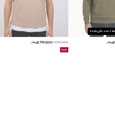
ط
2
عدد باقی‌مانده
2,799,600
6,999,000
2
تومانــ
تومانــ
60
%