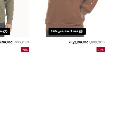
فقط
3
عدد باقی‌مانده
فق
,699,700
8,999,000
2,399,700
7,999,000
تومانــ
70
%
70
%