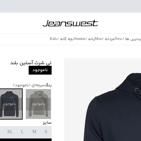
دترین ها
/
New
مردانه
/
Men
زنانه
/
Women
بچه گانه
/
Kids
فروش ویژه
/
azing Sales
تی شرت آستین بلند
ناموجود
رنگ
سرمه‌ای
(ناموجود)
ناموجود
ناموجود
سایز
XL
L
M
S