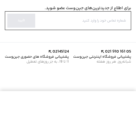
برای اطلاع از جدیدترین‌های جین‌وست عضو شوید.
تایید
02145124
021 910 161 05
پشتیبانی فروشگاه اینترنتی جین‌وست
پشتیبانی فروشگاه های حضوری جین‌وست
شبانه‌روز، هر روز هفته
11 تا 19، به جز روزهای تعطیل
موجود شد خبرم کن