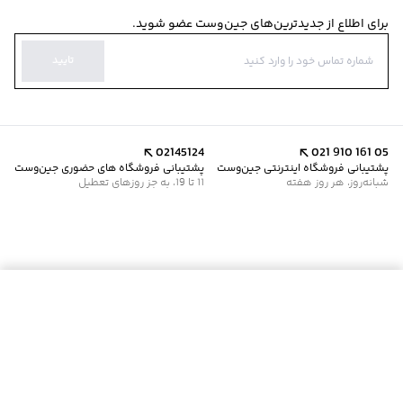
برای اطلاع از جدیدترین‌های جین‌وست عضو شوید.
تایید
02145124
021 910 161 05
پشتیبانی فروشگاه اینترنتی جین‌وست
پشتیبانی فروشگاه های حضوری جین‌وست
شبانه‌روز، هر روز هفته
11 تا 19، به جز روزهای تعطیل
موجود شد خبرم کن