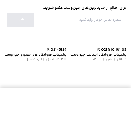
برای اطلاع از جدیدترین‌های جین‌وست عضو شوید.
تایید
02145124
021 910 161 05
پشتیبانی فروشگاه اینترنتی جین‌وست
پشتیبانی فروشگاه های حضوری جین‌وست
شبانه‌روز، هر روز هفته
11 تا 19، به جز روزهای تعطیل
موجود شد خبرم کن