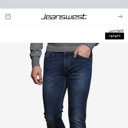
شلوارجین
ناموجود