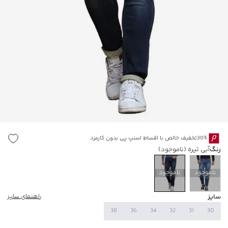
30%تخفیف خالص با اقساط اسنپ پی بدون کارمزد
رنگ
آبی تیره
(ناموجود)
ناموجود
ناموجود
سایز
راهنمای سایز
38
36
34
32
31
30