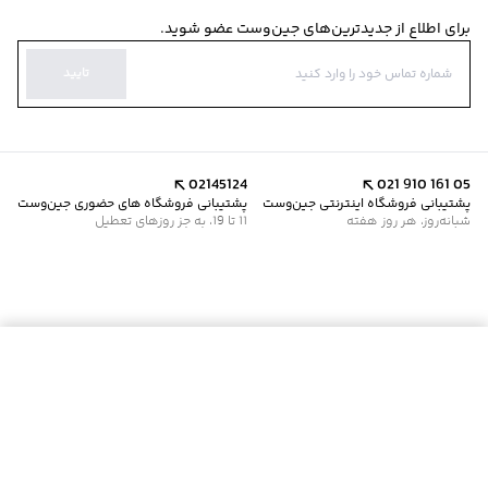
برای اطلاع از جدیدترین‌های جین‌وست عضو شوید.
تایید
02145124
021 910 161 05
پشتیبانی فروشگاه اینترنتی جین‌وست
پشتیبانی فروشگاه های حضوری جین‌وست
شبانه‌روز، هر روز هفته
11 تا 19، به جز روزهای تعطیل
موجود شد خبرم کن