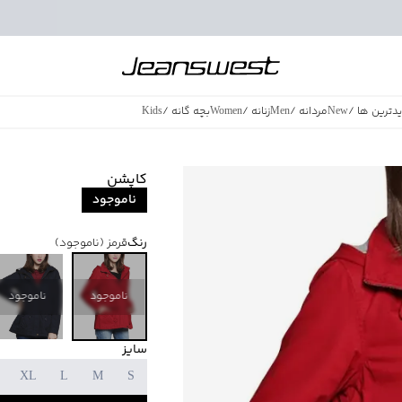
دترین ها
/
New
مردانه
/
Men
زنانه
/
Women
بچه گانه
/
Kids
فروش ویژه
/
azing Sales
کاپشن
ناموجود
رنگ
قرمز
(ناموجود)
ناموجود
ناموجود
سایز
XL
L
M
S