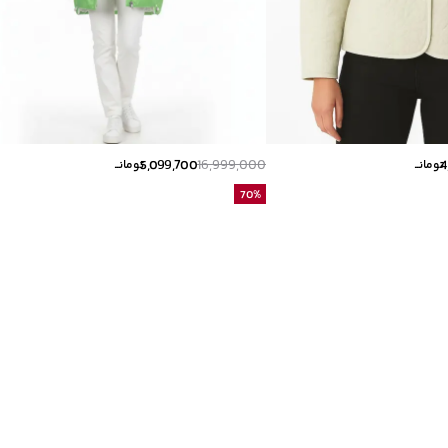
5,099,700
16,999,000
4
تومانــ
تومانــ
70
%