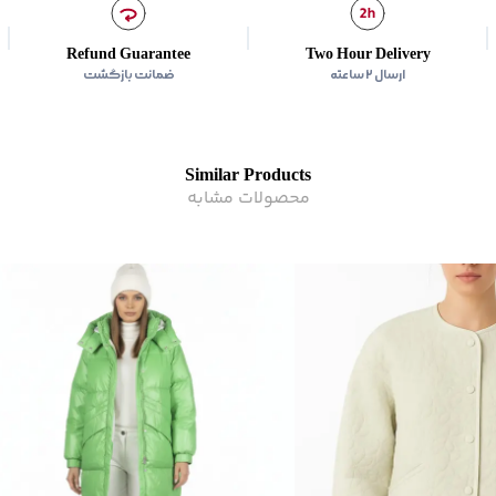
سایر توضیحات
:
از سفیدکنن
زیر گروه
:
کاپشن
Refund Guarantee
Two Hour Delivery
ارسال ۲ ساعته
ضمانت بازگشت
Similar Products
محصولات مشابه