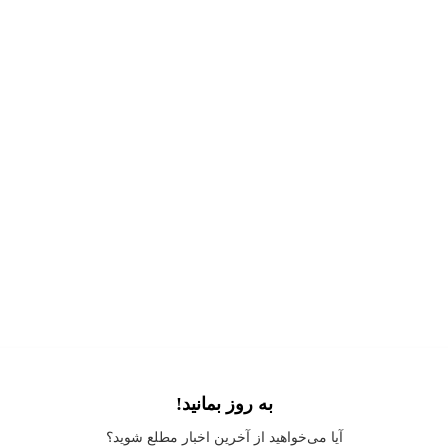
به روز بمانید!
Application error: a
client
-side exception has occurred while loading
آیا می‌خواهید از آخرین اخبار مطلع شوید؟