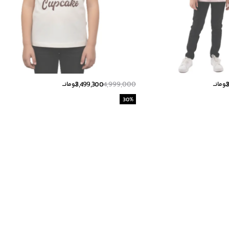
3,499,300
4,999,000
تومانــ
تومانــ
30
%