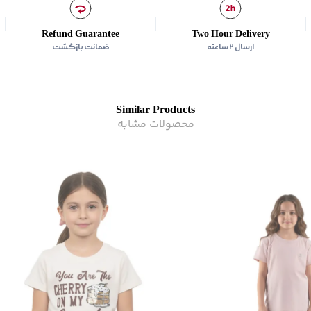
اتوکشی
:
دارد
رده سنی
:
کودک(2-10 سال)
Refund Guarantee
Two Hour Delivery
زیر گروه
:
تی شرت
ارسال ۲ ساعته
ضمانت بازگشت
Similar Products
محصولات مشابه