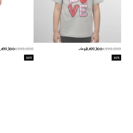
3,499,300
4,999,000
3,499,300
4,999,000
تومانــ
30
%
30
%