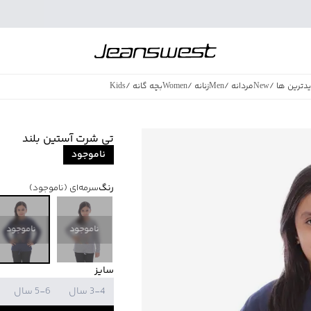
دترین ها
/
New
مردانه
/
Men
زنانه
/
Women
بچه گانه
/
Kids
فروش ویژه
/
azing Sales
تی شرت آستین بلند
ناموجود
رنگ
سرمه‌ای
(ناموجود)
ناموجود
ناموجود
سایز
3-4 سال
5-6 سال