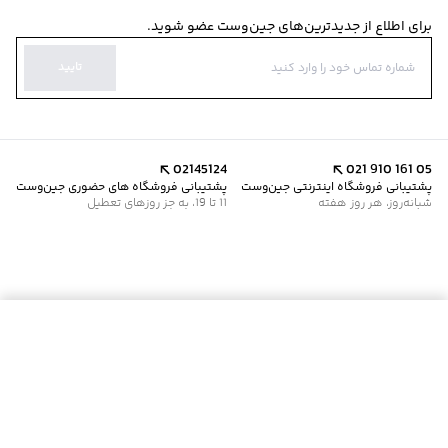
برای اطلاع از جدیدترین‌های جین‌وست عضو شوید.
تایید
02145124
021 910 161 05
پشتیبانی فروشگاه اینترنتی جین‌وست
پشتیبانی فروشگاه های حضوری جین‌وست
شبانه‌روز، هر روز هفته
11 تا 19، به جز روزهای تعطیل
موجود شد خبرم کن