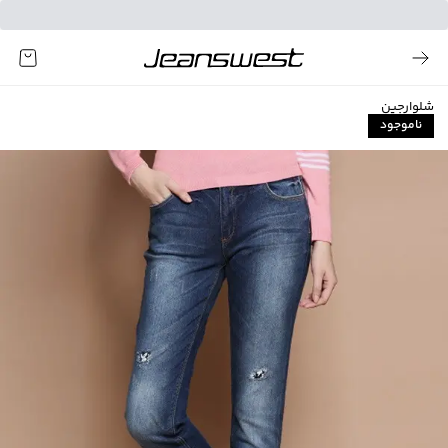
شلوارجین
ناموجود