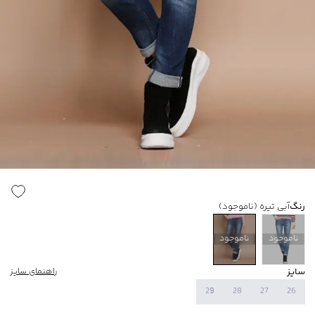
رنگ
آبی تیره
(ناموجود)
ناموجود
ناموجود
سایز
راهنمای سایز
29
28
27
26