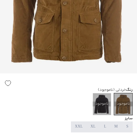
رنگ
خردلی
(ناموجود)
ناموجود
ناموجود
سایز
XXL
XL
L
M
S