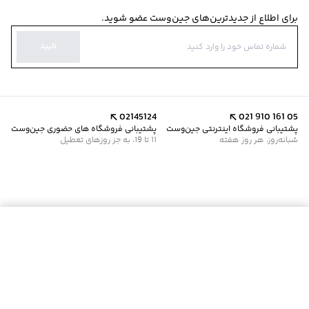
برای اطلاع از جدیدترین‌های جین‌وست عضو شوید.
تایید
02145124
021 910 161 05
پشتیبانی فروشگاه اینترنتی جین‌وست
پشتیبانی فروشگاه های حضوری جین‌وست
شبانه‌روز، هر روز هفته
11 تا 19، به جز روزهای تعطیل
موجود شد خبرم کن