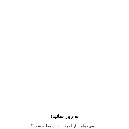
به روز بمانید!
Application error: a
client
-side exception has occurred while loading
آیا می‌خواهید از آخرین اخبار مطلع شوید؟