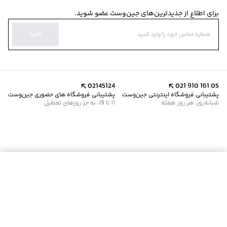
برای اطلاع از جدیدترین‌های جین‌وست عضو شوید.
تایید
02145124
021 910 161 05
پشتیبانی فروشگاه اینترنتی جین‌وست
پشتیبانی فروشگاه های حضوری جین‌وست
شبانه‌روز، هر روز هفته
11 تا 19، به جز روزهای تعطیل
موجود شد خبرم کن