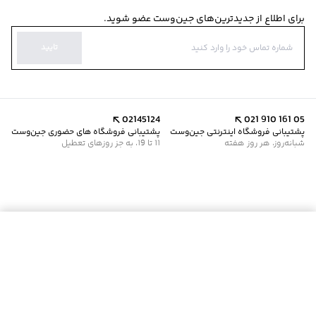
برای اطلاع از جدیدترین‌های جین‌وست عضو شوید.
تایید
02145124
021 910 161 05
پشتیبانی فروشگاه اینترنتی جین‌وست
پشتیبانی فروشگاه های حضوری جین‌وست
شبانه‌روز، هر روز هفته
11 تا 19، به جز روزهای تعطیل
موجود شد خبرم کن