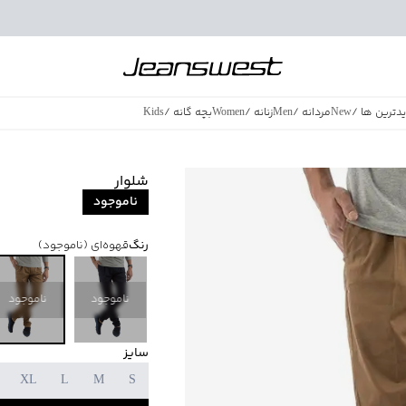
دترین ها
/
New
مردانه
/
Men
زنانه
/
Women
بچه گانه
/
Kids
فروش ویژه
/
azing Sales
شلوار
ناموجود
رنگ
قهوه‌ای
(ناموجود)
ناموجود
ناموجود
سایز
XL
L
M
S