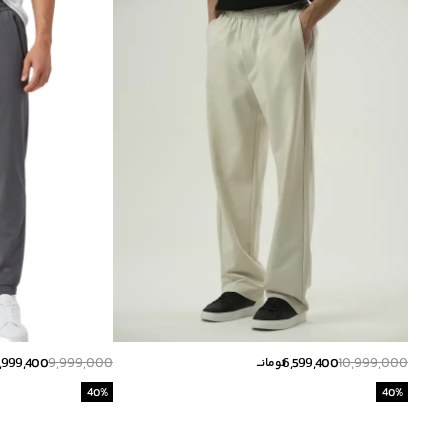
,999,400
9,999,000
6,599,400
10,999,000
تومانــ
40
%
40
%