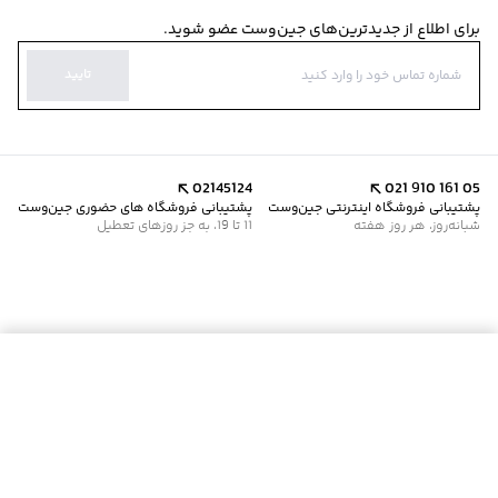
برای اطلاع از جدیدترین‌های جین‌وست عضو شوید.
تایید
02145124
021 910 161 05
پشتیبانی فروشگاه اینترنتی جین‌وست
پشتیبانی فروشگاه های حضوری جین‌وست
شبانه‌روز، هر روز هفته
11 تا 19، به جز روزهای تعطیل
موجود شد خبرم کن