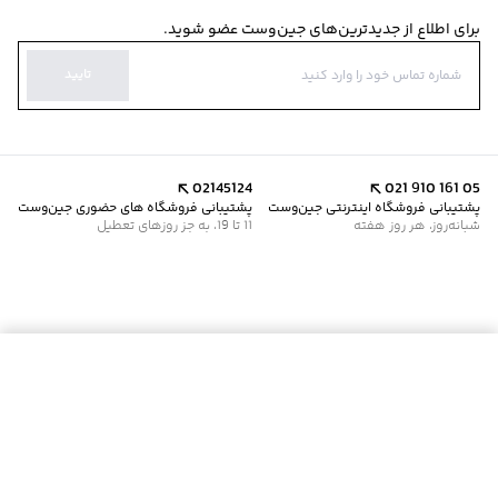
برای اطلاع از جدیدترین‌های جین‌وست عضو شوید.
تایید
02145124
021 910 161 05
پشتیبانی فروشگاه اینترنتی جین‌وست
پشتیبانی فروشگاه های حضوری جین‌وست
شبانه‌روز، هر روز هفته
11 تا 19، به جز روزهای تعطیل
موجود شد خبرم کن