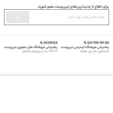
برای اطلاع از جدیدترین‌های جین‌وست عضو شوید.
تایید
02145124
021 910 161 05
پشتیبانی فروشگاه اینترنتی جین‌وست
پشتیبانی فروشگاه های حضوری جین‌وست
شبانه‌روز، هر روز هفته
11 تا 19، به جز روزهای تعطیل
موجود شد خبرم کن