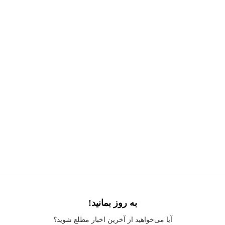
به روز بمانید!
Application error: a
client
-side exception has occurred while loading
آیا می‌خواهید از آخرین اخبار مطلع شوید؟