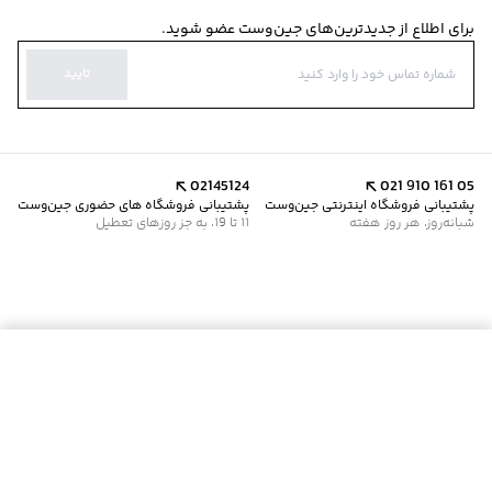
برای اطلاع از جدیدترین‌های جین‌وست عضو شوید.
تایید
02145124
021 910 161 05
پشتیبانی فروشگاه اینترنتی جین‌وست
پشتیبانی فروشگاه های حضوری جین‌وست
شبانه‌روز، هر روز هفته
11 تا 19، به جز روزهای تعطیل
موجود شد خبرم کن