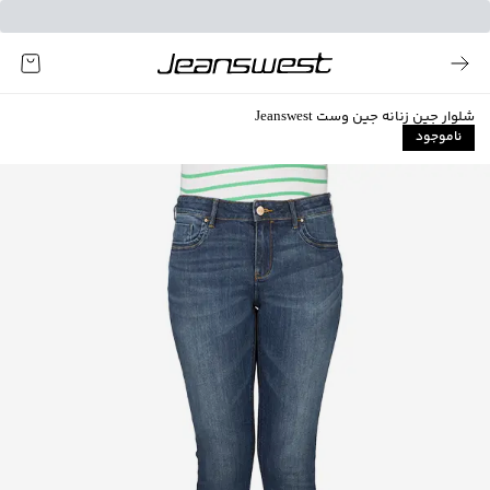
شلوار جین زنانه جین وست Jeanswest
ناموجود