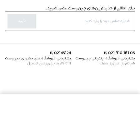
برای اطلاع از جدیدترین‌های جین‌وست عضو شوید.
تایید
02145124
021 910 161 05
پشتیبانی فروشگاه اینترنتی جین‌وست
پشتیبانی فروشگاه های حضوری جین‌وست
شبانه‌روز، هر روز هفته
11 تا 19، به جز روزهای تعطیل
موجود شد خبرم کن