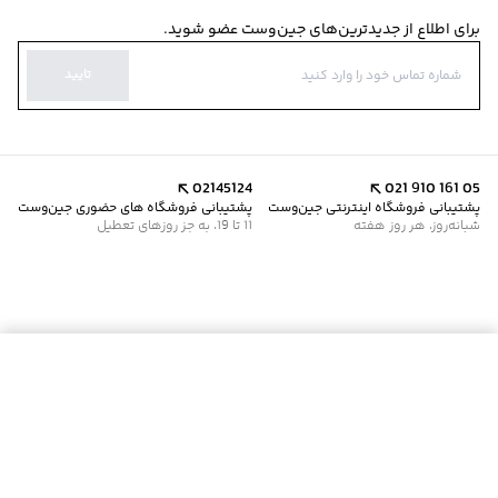
برای اطلاع از جدیدترین‌های جین‌وست عضو شوید.
تایید
02145124
021 910 161 05
پشتیبانی فروشگاه اینترنتی جین‌وست
پشتیبانی فروشگاه های حضوری جین‌وست
شبانه‌روز، هر روز هفته
11 تا 19، به جز روزهای تعطیل
موجود شد خبرم کن