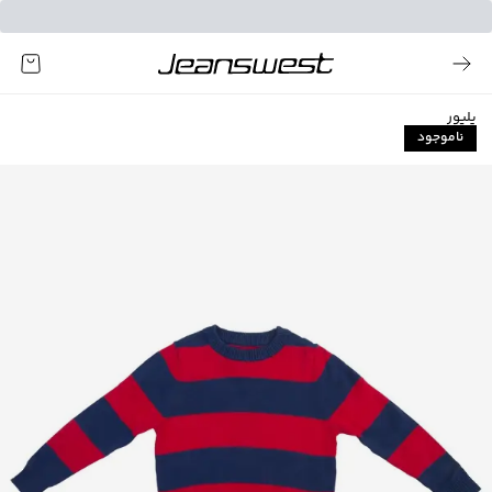
پلیور
ناموجود