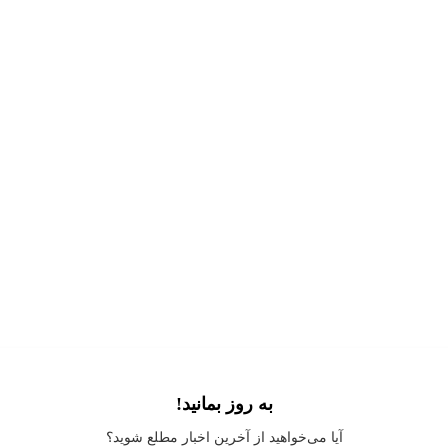
به روز بمانید!
Application error: a
client
-side exception has occurred while loading
آیا می‌خواهید از آخرین اخبار مطلع شوید؟