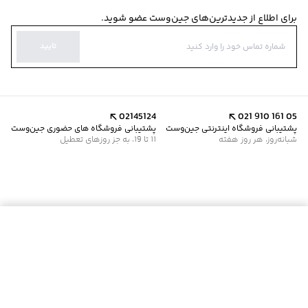
برای اطلاع از جدیدترین‌های جین‌وست عضو شوید.
تایید
02145124
021 910 161 05
پشتیبانی فروشگاه اینترنتی جین‌وست
پشتیبانی فروشگاه های حضوری جین‌وست
شبانه‌روز، هر روز هفته
11 تا 19، به جز روزهای تعطیل
موجود شد خبرم کن