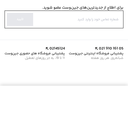
برای اطلاع از جدیدترین‌های جین‌وست عضو شوید.
تایید
02145124
021 910 161 05
پشتیبانی فروشگاه اینترنتی جین‌وست
پشتیبانی فروشگاه های حضوری جین‌وست
شبانه‌روز، هر روز هفته
11 تا 19، به جز روزهای تعطیل
موجود شد خبرم کن