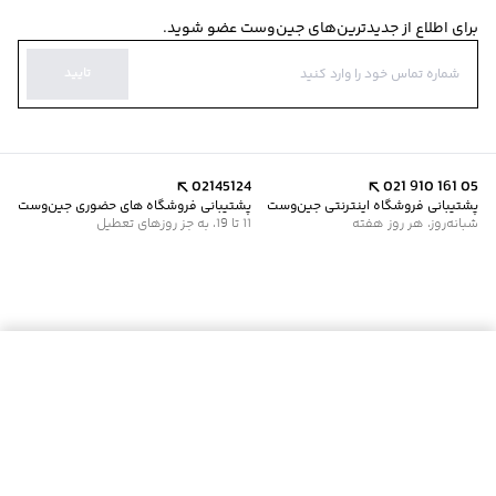
برای اطلاع از جدیدترین‌های جین‌وست عضو شوید.
تایید
02145124
021 910 161 05
پشتیبانی فروشگاه اینترنتی جین‌وست
پشتیبانی فروشگاه های حضوری جین‌وست
شبانه‌روز، هر روز هفته
11 تا 19، به جز روزهای تعطیل
موجود شد خبرم کن