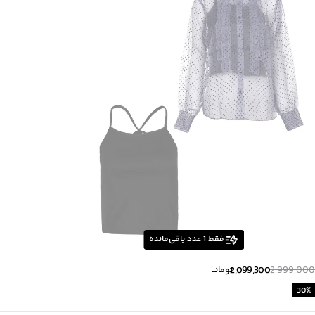
زیر گروه
:
شومیز
فقط
1
عدد باقی‌مانده
2,099,300
2,999,000
تومانــ
30
%