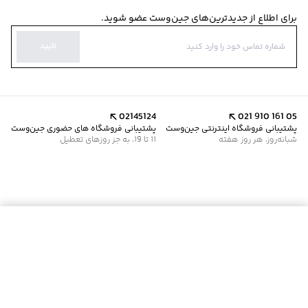
برای اطلاع از جدیدترین‌های جین‌وست عضو شوید.
تایید
02145124
021 910 161 05
پشتیبانی فروشگاه اینترنتی جین‌وست
پشتیبانی فروشگاه های حضوری جین‌وست
شبانه‌روز، هر روز هفته
11 تا 19، به جز روزهای تعطیل
موجود شد خبرم کن